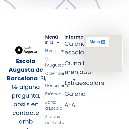
Menú
Informació
Inici
Calendari
Nivells
escolar
Viu
Escola
Cuina i
l’Augusta
Augusta de
menjador
Calendaris
Barcelona
. Si
i
Extraescolars
Documents
té alguna
Galeria
Exàmens
pregunta,
Xarxa
posi's en
AFA
d’Escola
contacte
Situació i
amb
contacte