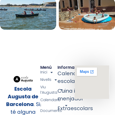
Menú
Informació
Inici
Calendari
Nivells
escolar
Viu
Escola
Cuina i
l’Augusta
Augusta de
menjador
Calendaris
Barcelona
. Si
i
Extraescolars
Documents
té alguna