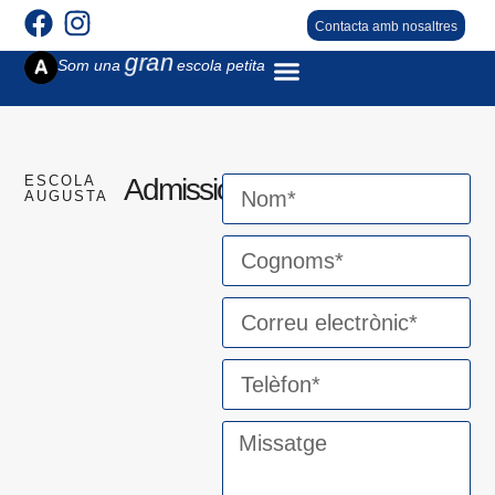
Contacta amb nosaltres
gran
Som una
escola petita
ESCOLA
Admissions
AUGUSTA