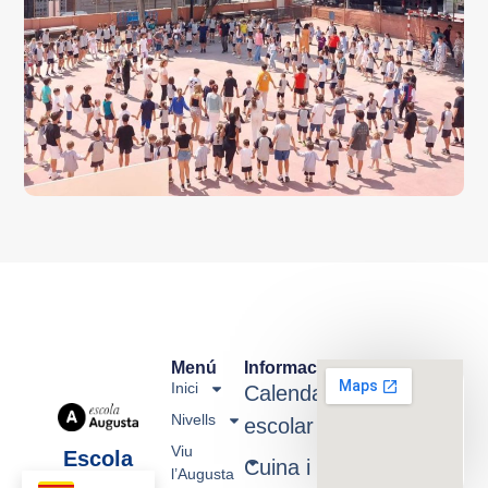
Menú
Informació
Inici
Calendari
Nivells
escolar
Viu
Escola
Cuina i
l’Augusta