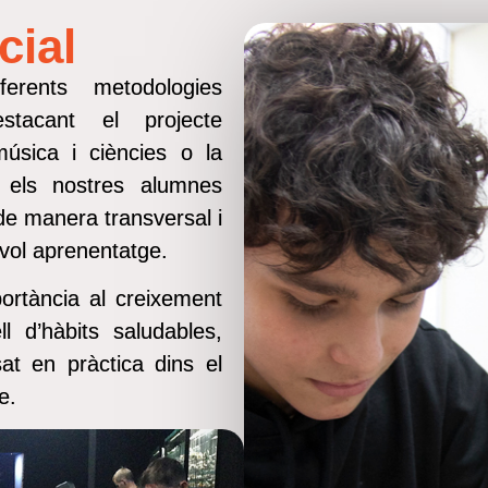
cial
erents metodologies
stacant el projecte
 música i ciències o la
e els nostres alumnes
de manera transversal i
vol aprenentatge.
rtància al creixement
l d’hàbits saludables,
at en pràctica dins el
e.