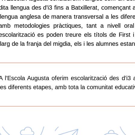
dita llengua des d’i3 fins a Batxillerat, començant a
llengua anglesa de manera transversal a les dife
amb metodologies pràctiques, tant a nivell oral
escolarització es poden treure els títols de Firs
llarg de la franja del migdia, els i les alumnes es
A l’Escola Augusta oferim escolarització des d’i3 a
les diferents etapes, amb tota la comunitat educativ