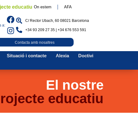
jecte educatiu
On estem
AFA
C/ Rector Ubach, 60 08021 Barcelona
 a:
+34 93 209 27 35 | +34 676 553 591
Contacta amb nosaltres
Situació i contacte
Alexia
Doctivi
El nostre
rojecte educatiu