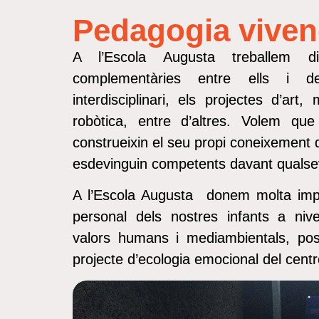
Pedagogia viven
A l’Escola Augusta treballem dif
complementàries entre ells i de
interdisciplinari, els projectes d’art,
robòtica, entre d’altres. Volem qu
construeixin el seu propi coneixement 
esdevinguin competents davant qualse
A l’Escola Augusta donem molta impo
personal dels nostres infants a nivel
valors humans i mediambientals, pos
projecte d’ecologia emocional del centr