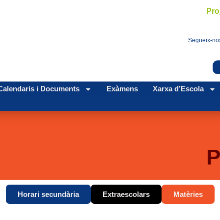
Pro
Segueix-nos
Calendaris i Documents
Exàmens
Xarxa d’Escola
P
Horari secundària
Extraescolars
Matèries