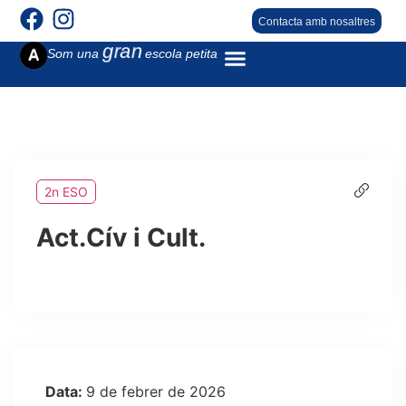
Contacta amb nosaltres
gran
Som una
escola petita
2n ESO
Act.Cív i Cult.
Data:
9 de febrer de 2026