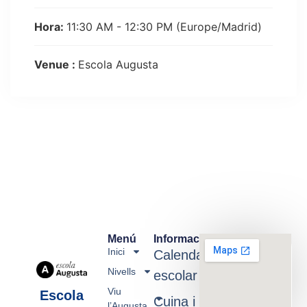
Hora:
11:30 AM - 12:30 PM
(Europe/Madrid)
Venue :
Escola Augusta
Menú
Informació
Inici
Calendari
Nivells
escolar
Viu
Escola
Cuina i
l’Augusta