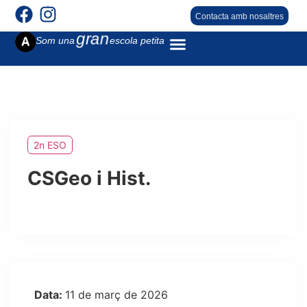
Contacta amb nosaltres
gran
Som una
escola petita
2n ESO
CSGeo i Hist.
Data:
11 de març de 2026