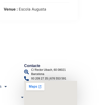
Venue :
Escola Augusta
Contacte
C/ Rector Ubach, 60 08021
Barcelona
93 209 27 35 | 676 553 591
a