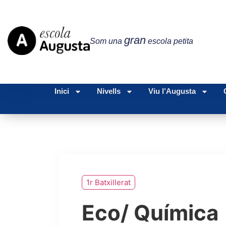
gran
Som una
escola petita
Inici
Nivells
Viu l’Augusta
1r Batxillerat
Eco/ Química