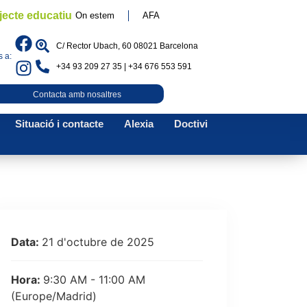
jecte educatiu
On estem
AFA
C/ Rector Ubach, 60 08021 Barcelona
 a:
+34 93 209 27 35 | +34 676 553 591
Contacta amb nosaltres
Situació i contacte
Alexia
Doctivi
Data:
21 d'octubre de 2025
Hora:
9:30 AM - 11:00 AM
(Europe/Madrid)