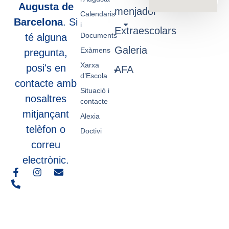
Augusta de
menjador
Calendaris
Barcelona
. Si
i
Extraescolars
Documents
té alguna
Galeria
Exàmens
pregunta,
Xarxa
posi's en
AFA
d’Escola
contacte amb
Situació i
nosaltres
contacte
mitjançant
Alexia
telèfon o
Doctivi
correu
electrònic.