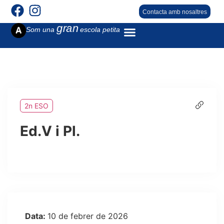
Contacta amb nosaltres
gran
Som una
escola petita
2n ESO
Ed.V i Pl.
Data:
10 de febrer de 2026