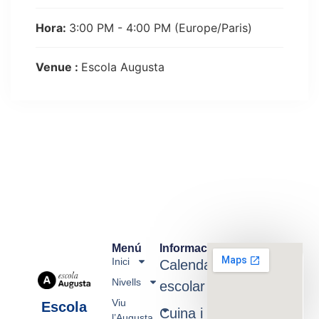
Hora:
3:00 PM - 4:00 PM
(Europe/Paris)
Venue :
Escola Augusta
Menú
Informació
Inici
Calendari
Nivells
escolar
Viu
Escola
Cuina i
l’Augusta