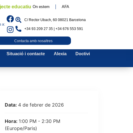
jecte educatiu
On estem
AFA
C/ Rector Ubach, 60 08021 Barcelona
 a:
+34 93 209 27 35 | +34 676 553 591
Contacta amb nosaltres
Situació i contacte
Alexia
Doctivi
Data:
4 de febrer de 2026
Hora:
1:00 PM - 2:30 PM
(Europe/Paris)