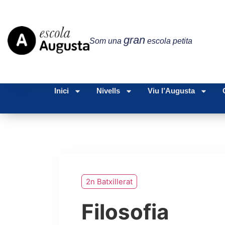
gran
Som una
escola petita
Inici
Nivells
Viu l’Augusta
2n Batxillerat
Filosofia