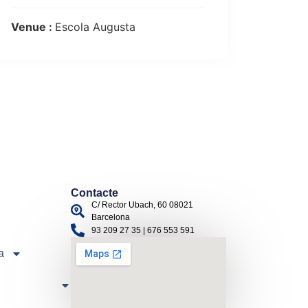
Venue :
Escola Augusta
Contacte
C/ Rector Ubach, 60 08021
Barcelona
93 209 27 35 | 676 553 591
a