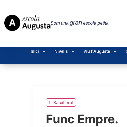
gran
Som una
escola petita
Inici
Nivells
Viu l’Augusta
1r Batxillerat
Func Empre.