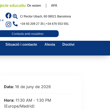
jecte educatiu
On estem
AFA
C/ Rector Ubach, 60 08021 Barcelona
 a:
+34 93 209 27 35 | +34 676 553 591
Contacta amb nosaltres
Situació i contacte
Alexia
Doctivi
Data:
16 de juny de 2026
Hora:
11:30 AM - 1:30 PM
(Europe/Madrid)