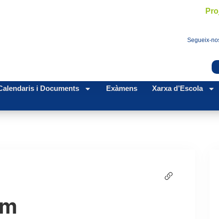
Pro
Segueix-nos
Calendaris i Documents
Exàmens
Xarxa d’Escola
em