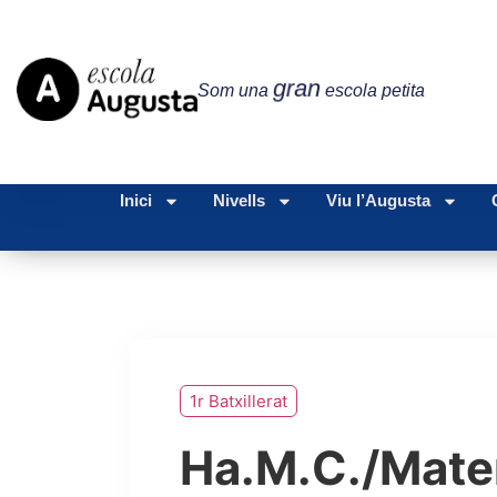
gran
Som una
escola petita
Inici
Nivells
Viu l’Augusta
1r Batxillerat
Ha.M.C./Mat