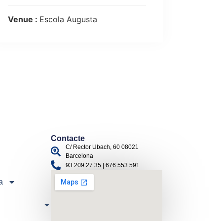
Venue :
Escola Augusta
Contacte
C/ Rector Ubach, 60 08021
Barcelona
93 209 27 35 | 676 553 591
a