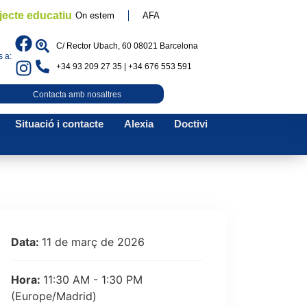
jecte educatiu
On estem
AFA
C/ Rector Ubach, 60 08021 Barcelona
 a:
+34 93 209 27 35 | +34 676 553 591
Contacta amb nosaltres
Situació i contacte
Alexia
Doctivi
Data:
11 de març de 2026
Hora:
11:30 AM - 1:30 PM
(Europe/Madrid)