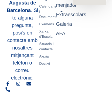
Augusta de
menjador
Calendaris
Barcelona
. Si
i
Extraescolars
Documents
té alguna
Galeria
Exàmens
pregunta,
Xarxa
posi's en
AFA
d’Escola
contacte amb
Situació i
nosaltres
contacte
mitjançant
Alexia
telèfon o
Doctivi
correu
electrònic.