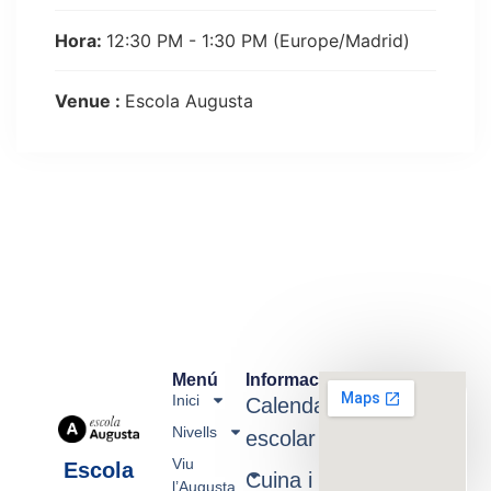
Hora:
12:30 PM - 1:30 PM
(Europe/Madrid)
Venue :
Escola Augusta
Menú
Informació
Inici
Calendari
Nivells
escolar
Viu
Escola
Cuina i
l’Augusta