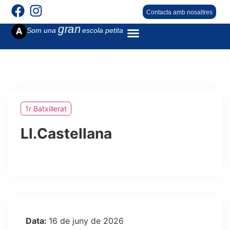
Contacta amb nosaltres
gran
Som una
escola petita
1r Batxillerat
Ll.Castellana
Data:
16 de juny de 2026