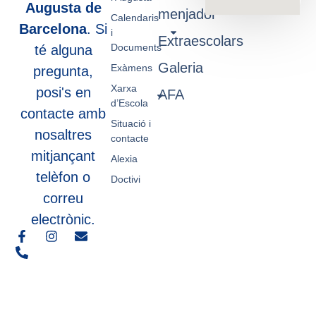
Augusta de
menjador
Calendaris
Barcelona
. Si
i
Extraescolars
Documents
té alguna
Galeria
Exàmens
pregunta,
Xarxa
posi's en
AFA
d’Escola
contacte amb
Situació i
nosaltres
contacte
mitjançant
Alexia
telèfon o
Doctivi
correu
electrònic.