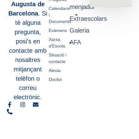
Augusta de
menjador
Calendaris
Barcelona
. Si
i
Extraescolars
Documents
té alguna
Galeria
Exàmens
pregunta,
Xarxa
posi's en
AFA
d’Escola
contacte amb
Situació i
nosaltres
contacte
mitjançant
Alexia
telèfon o
Doctivi
correu
electrònic.