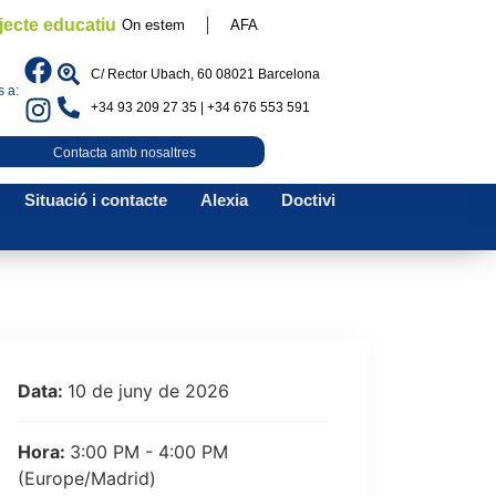
jecte educatiu
On estem
AFA
C/ Rector Ubach, 60 08021 Barcelona
 a:
+34 93 209 27 35 | +34 676 553 591
Contacta amb nosaltres
Situació i contacte
Alexia
Doctivi
Data:
10 de juny de 2026
Hora:
3:00 PM - 4:00 PM
(Europe/Madrid)