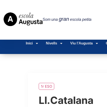
gran
Som una
escola petita
Inici
Nivells
Viu l’Augusta
1r ESO
Ll.Catalana