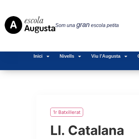
gran
Som una
escola petita
Inici
Nivells
Viu l’Augusta
1r Batxillerat
Ll. Catalana