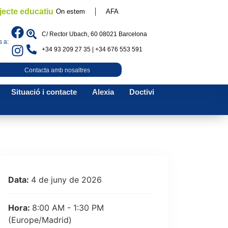
jecte educatiu
On estem
AFA
C/ Rector Ubach, 60 08021 Barcelona
 a:
+34 93 209 27 35 | +34 676 553 591
Contacta amb nosaltres
Situació i contacte
Alexia
Doctivi
Data:
4 de juny de 2026
Hora:
8:00 AM - 1:30 PM
(Europe/Madrid)