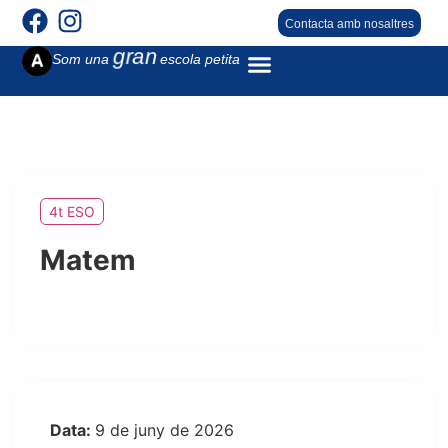
Contacta amb nosaltres
gran
Som una
escola petita
4t ESO
Matem
Data:
9 de juny de 2026