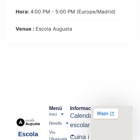
Hora:
4:00 PM - 5:00 PM
(Europe/Madrid)
Venue :
Escola Augusta
Menú
Informació
Inici
Calendari
Nivells
escolar
Viu
Escola
Cuina i
l’Augusta