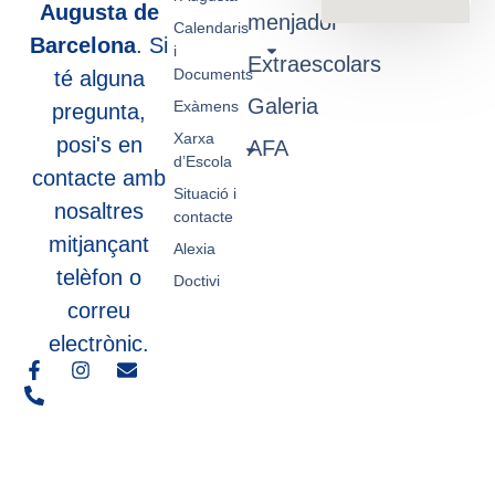
Augusta de
menjador
Calendaris
Barcelona
. Si
i
Extraescolars
Documents
té alguna
Galeria
Exàmens
pregunta,
Xarxa
posi's en
AFA
d’Escola
contacte amb
Situació i
nosaltres
contacte
mitjançant
Alexia
telèfon o
Doctivi
correu
electrònic.