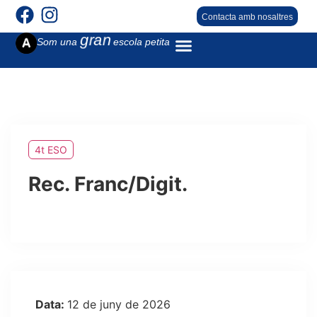
Contacta amb nosaltres
gran
Som una
escola petita
4t ESO
Rec. Franc/Digit.
Data:
12 de juny de 2026