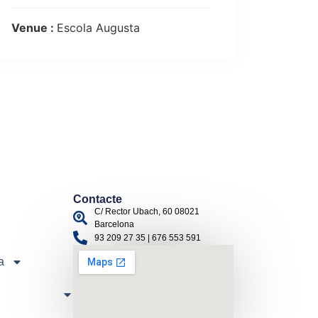
Venue :
Escola Augusta
Contacte
C/ Rector Ubach, 60 08021
Barcelona
93 209 27 35 | 676 553 591
a