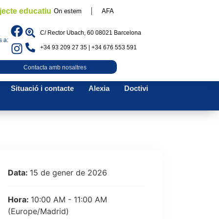
jecte educatiu
On estem
AFA
C/ Rector Ubach, 60 08021 Barcelona
 a:
+34 93 209 27 35 | +34 676 553 591
Contacta amb nosaltres
Situació i contacte
Alexia
Doctivi
Data:
15 de gener de 2026
Hora:
10:00 AM - 11:00 AM
(Europe/Madrid)