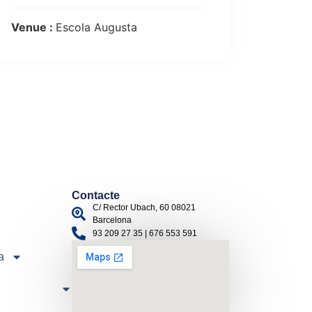
Venue :
Escola Augusta
Contacte
C/ Rector Ubach, 60 08021
Barcelona
93 209 27 35 | 676 553 591
a