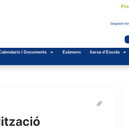
Pro
Segueix-nos
Calendaris i Documents
Exàmens
Xarxa d’Escola
lització