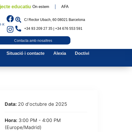
jecte educatiu
On estem
AFA
C/ Rector Ubach, 60 08021 Barcelona
 a:
+34 93 209 27 35 | +34 676 553 591
Contacta amb nosaltres
Situació i contacte
Alexia
Doctivi
Data:
20 d'octubre de 2025
Hora:
3:00 PM - 4:00 PM
(Europe/Madrid)