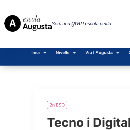
gran
Som una
escola petita
Inici
Nivells
Viu l’Augusta
2n ESO
Tecno i Digita