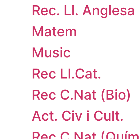
Rec. Ll. Anglesa
Matem
Music
Rec Ll.Cat.
Rec C.Nat (Bio)
Act. Civ i Cult.
Rec C.Nat (Quím