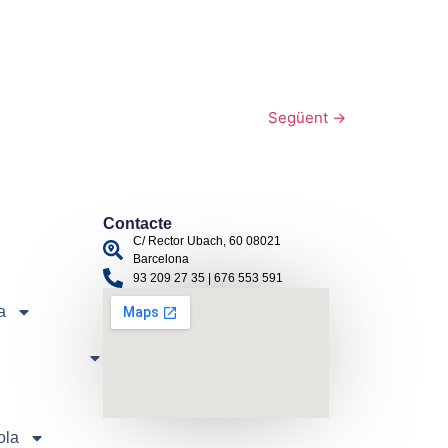
Següent
→
Contacte
C/ Rector Ubach, 60 08021
Barcelona
93 209 27 35 | 676 553 591
a
ola