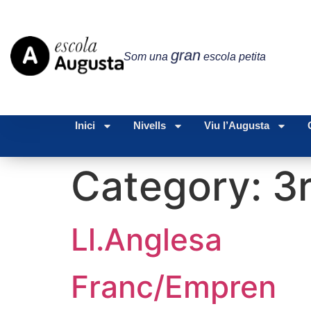
gran
Som una
escola petita
Inici
Nivells
Viu l’Augusta
Category:
3
Ll.Anglesa
Franc/Empren