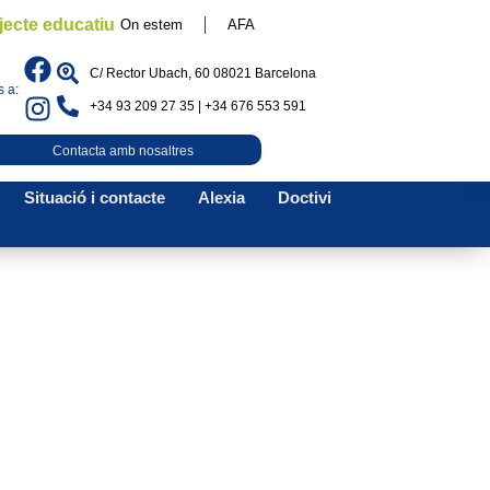
jecte educatiu
On estem
AFA
C/ Rector Ubach, 60 08021 Barcelona
 a:
+34 93 209 27 35 | +34 676 553 591
Contacta amb nosaltres
Situació i contacte
Alexia
Doctivi