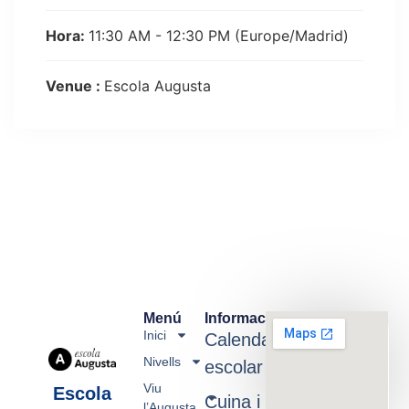
Hora:
11:30 AM - 12:30 PM
(Europe/Madrid)
Venue :
Escola Augusta
Menú
Informació
Inici
Calendari
Nivells
escolar
Viu
Escola
Cuina i
l’Augusta