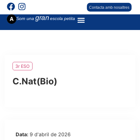
Contacta amb nosaltres
gran
Som una
escola petita
3r ESO
C.Nat(Bio)
Data:
9 d'abril de 2026