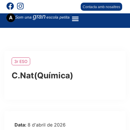
Contacta amb nosaltres
gran
Som una
escola petita
3r ESO
C.Nat(Química)
Data:
8 d'abril de 2026