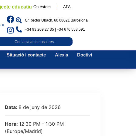
jecte educatiu
On estem
AFA
C/ Rector Ubach, 60 08021 Barcelona
 a:
+34 93 209 27 35 | +34 676 553 591
Contacta amb nosaltres
Situació i contacte
Alexia
Doctivi
Data:
8 de juny de 2026
Hora:
12:30 PM - 1:30 PM
(Europe/Madrid)