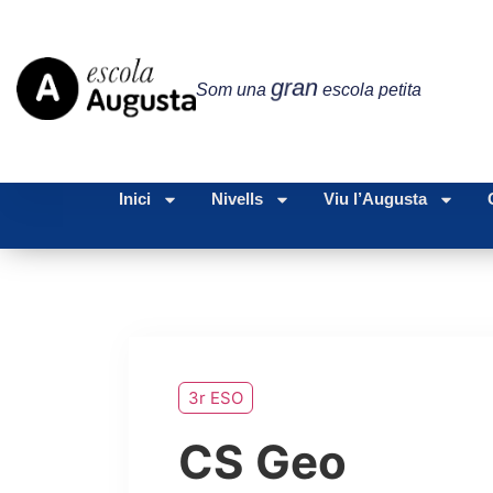
gran
Som una
escola petita
Inici
Nivells
Viu l’Augusta
3r ESO
CS Geo