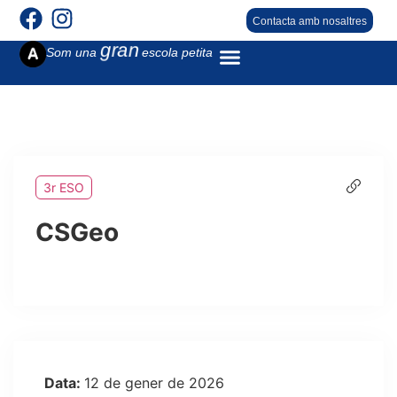
Contacta amb nosaltres
gran
Som una
escola petita
3r ESO
CSGeo
Data:
12 de gener de 2026