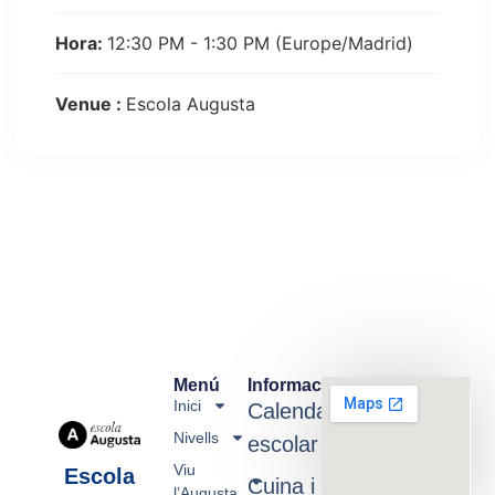
Hora:
12:30 PM - 1:30 PM
(Europe/Madrid)
Venue :
Escola Augusta
Menú
Informació
Inici
Calendari
Nivells
escolar
Viu
Escola
Cuina i
l’Augusta