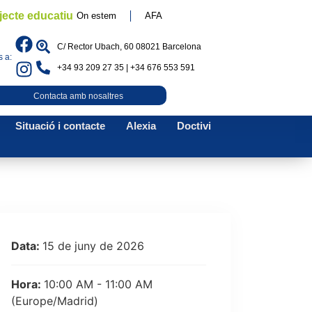
jecte educatiu
On estem
AFA
C/ Rector Ubach, 60 08021 Barcelona
 a:
+34 93 209 27 35 | +34 676 553 591
Contacta amb nosaltres
Situació i contacte
Alexia
Doctivi
Data:
15 de juny de 2026
Hora:
10:00 AM - 11:00 AM
(Europe/Madrid)