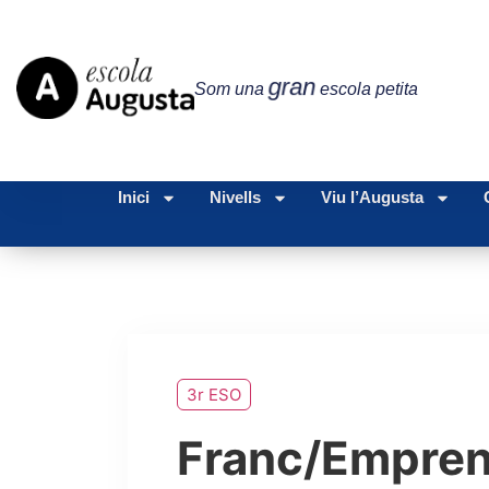
gran
Som una
escola petita
Inici
Nivells
Viu l’Augusta
3r ESO
Franc/Empre