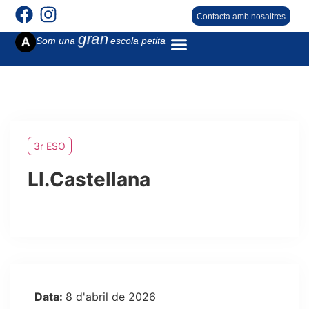
Contacta amb nosaltres
gran
Som una
escola petita
3r ESO
Ll.Castellana
Data:
8 d'abril de 2026