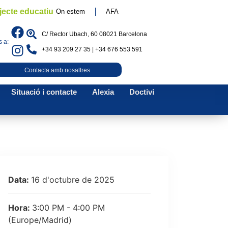
jecte educatiu
On estem
AFA
C/ Rector Ubach, 60 08021 Barcelona
 a:
+34 93 209 27 35 | +34 676 553 591
Contacta amb nosaltres
Situació i contacte
Alexia
Doctivi
Data:
16 d'octubre de 2025
Hora:
3:00 PM - 4:00 PM
(Europe/Madrid)