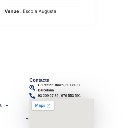
Venue :
Escola Augusta
Contacte
C/ Rector Ubach, 60 08021
Barcelona
93 209 27 35 | 676 553 591
a