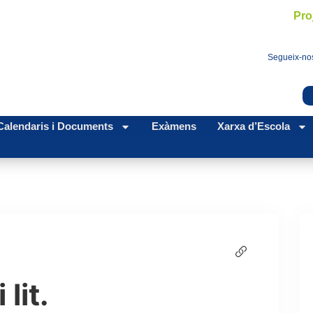
Pro
Segueix-nos
Calendaris i Documents
Exàmens
Xarxa d’Escola
 lit.