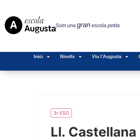
gran
Som una
escola petita
Inici
Nivells
Viu l’Augusta
3r ESO
Ll. Castellana i